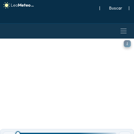
|
Buscar
|
ECMWF IFS 0.25° modelo - S