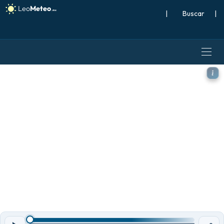
|
Buscar
|
ECMWF IFS 0.25° modelo - S