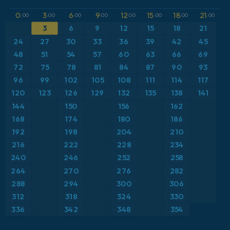
GFS
Austria
Altura geopotencial a 500 hPa
0
3
6
9
12
15
18
21
:00
:00
:00
:00
:00
:00
:00
:00
ICON
3
6
9
12
15
18
21
Brasil
Anomalía de temperatura a 2 m
24
27
30
33
36
39
42
45
ICON Alemania 2 km
Caribe
48
51
54
57
60
63
66
69
Anomalía de temperatura a 850 hPa
72
75
78
81
84
87
90
93
Escandinavia
CAPE
96
99
102
105
108
111
114
117
120
123
126
129
132
135
138
141
España
Presión
144
150
156
162
168
174
180
186
Estados Unidos
Profundidad de nieve
192
198
204
210
216
222
228
234
Europa
Punto de rocío a 2 m
240
246
252
258
264
270
276
282
Francia
Ráfagas de Viento Máximas
288
294
300
306
Grecia
Ráfagas de viento
312
318
324
330
336
342
348
354
Islandia
Temperatura a 2 m