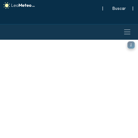
|
Buscar
|
ECMWF IFS 0.25° modelo - R