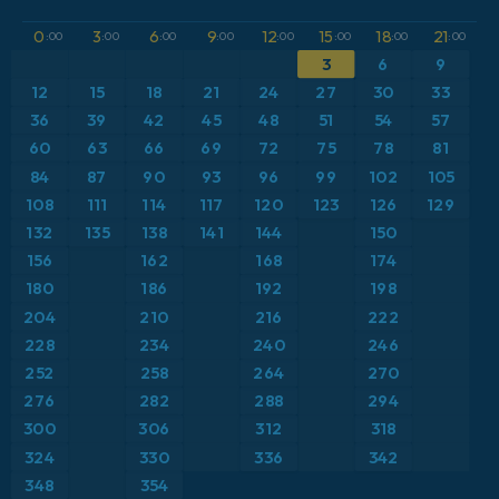
GFS
Austria
Altura geopotencial a 500 hPa
0
3
6
9
12
15
18
21
:00
:00
:00
:00
:00
:00
:00
:00
ICON
3
6
9
Brasil
Anomalía de temperatura a 2 m
12
15
18
21
24
27
30
33
ICON Alemania 2 km
Caribe
36
39
42
45
48
51
54
57
Anomalía de temperatura a 850 hPa
60
63
66
69
72
75
78
81
Escandinavia
CAPE
84
87
90
93
96
99
102
105
108
111
114
117
120
123
126
129
España
Presión
132
135
138
141
144
150
156
162
168
174
Estados Unidos
Profundidad de nieve
180
186
192
198
204
210
216
222
Europa
Punto de rocío a 2 m
228
234
240
246
252
258
264
270
Francia
Ráfagas de Viento Máximas
276
282
288
294
Grecia
300
306
312
318
Ráfagas de viento
324
330
336
342
Islandia
Temperatura a 2 m
348
354