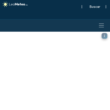
|
Buscar
|
ECMWF IFS 0.25° modelo - Re