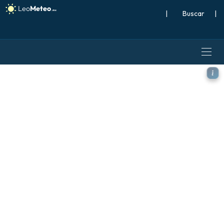
|
Buscar
|
ECMWF IFS 0.25° modelo - Al