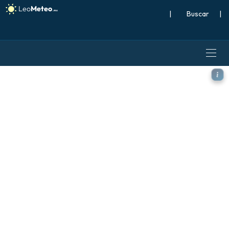
|
Buscar
|
ECMWF IFS 0.25° modelo - 