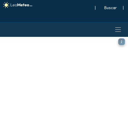
|
Buscar
|
ECMWF IFS 0.25° modelo - 