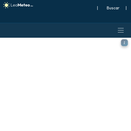
|
Buscar
|
ECMWF IFS 0.25° modelo - E