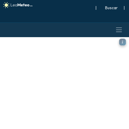
|
Buscar
|
ECMWF IFS 0.25° modelo - E