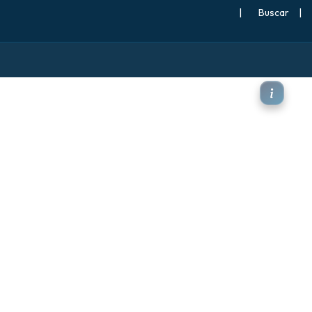
|
Buscar
|
 500 hPa