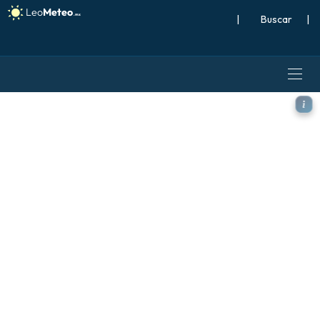
|
Buscar
|
ECMWF AIFS 0.25° [IA] model