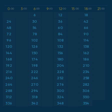
GFS
Austria
Altura geopotencial a 500 hPa
0
3
6
9
12
15
18
21
:00
:00
:00
:00
:00
:00
:00
:00
ICON
6
12
18
Brasil
Anomalía de temperatura a 2 m
24
30
36
42
ICON Alemania 2 km
Caribe
48
54
60
66
Anomalía de temperatura a 850 hPa
72
78
84
90
Escandinavia
Precipitación, nubes y presión
96
102
108
114
120
126
132
138
España
Presión
144
150
156
162
168
174
180
186
Estados Unidos
Punto de rocío a 2 m
192
198
204
210
216
222
228
234
Europa
Temperatura a 2 m
240
246
252
258
264
270
276
282
Francia
Temperatura a 500 hPa
288
294
300
306
Grecia
Temperatura a 850 hPa
312
318
324
330
336
342
348
354
Islandia
Viento a 10 m