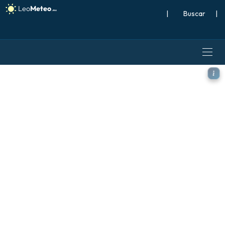
|
Buscar
|
ECMWF AIFS 0.25° [IA] model