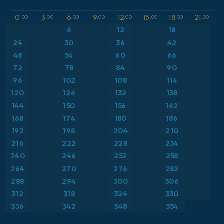
GFS
Austria
Altura geopotencial a 500 hPa
0
3
6
9
12
15
18
21
:00
:00
:00
:00
:00
:00
:00
:00
ICON
6
12
18
Brasil
Anomalía de temperatura a 2 m
24
30
36
42
ICON Alemania 2 km
Caribe
48
54
60
66
Anomalía de temperatura a 850 hPa
72
78
84
90
Escandinavia
Precipitación, nubes y presión
96
102
108
114
120
126
132
138
España
Presión
144
150
156
162
168
174
180
186
Estados Unidos
Punto de rocío a 2 m
192
198
204
210
216
222
228
234
Europa
Temperatura a 2 m
240
246
252
258
264
270
276
282
Francia
Temperatura a 500 hPa
288
294
300
306
Grecia
Temperatura a 850 hPa
312
318
324
330
336
342
348
354
Islandia
Viento a 10 m