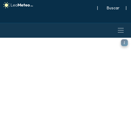
|
Buscar
|
ECMWF AIFS 0.25° [IA] mode