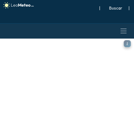
|
Buscar
|
ECMWF AIFS 0.25° [IA] mode