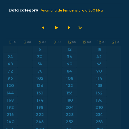
2026-08-09 12 UTC
ECMWF AIFS 0.25° [IA]
Data category
Alemania
Anomalía de temperatura a 850 hPa
2026-08-10 00 UTC
ECMWF IFS 0.25°
Argentina
Acumulación de precipitación
GFS
Austria
Altura geopotencial a 500 hPa
0
3
6
9
12
15
18
21
:00
:00
:00
:00
:00
:00
:00
:00
ICON
6
12
18
Brasil
Anomalía de temperatura a 2 m
24
30
36
42
ICON Alemania 2 km
Caribe
48
54
60
66
Anomalía de temperatura a 850 hPa
72
78
84
90
Escandinavia
Precipitación, nubes y presión
96
102
108
114
120
126
132
138
España
Presión
144
150
156
162
168
174
180
186
Estados Unidos
Punto de rocío a 2 m
192
198
204
210
216
222
228
234
Europa
Temperatura a 2 m
240
246
252
258