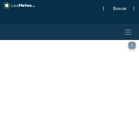
|
Buscar
|
ECMWF AIFS 0.25° [IA] mode