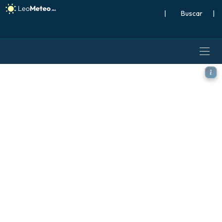
|
Buscar
|
ICON modelo - Islandia, An