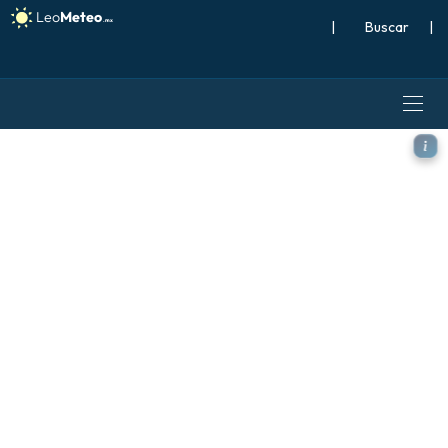
|
Buscar
|
ICON modelo - Islandia, An