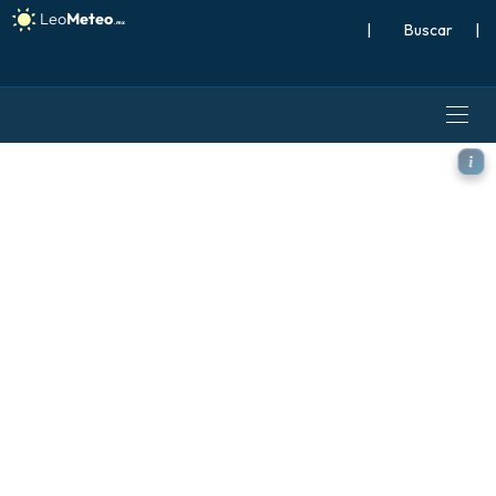
|
Buscar
|
ICON modelo - Polonia, Ano