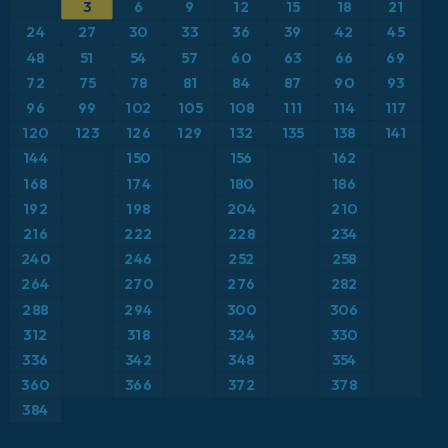
3
6
9
12
15
18
21
ICON
Brasil
Anomalía de temperatura a 2 m
24
27
30
33
36
39
42
45
ICON Alemania 2 km
Caribe
48
51
54
57
60
63
66
69
Anomalía de temperatura a 850 hPa
72
75
78
81
84
87
90
93
Escandinavia
CAPE
96
99
102
105
108
111
114
117
120
123
126
129
132
135
138
141
España
Precipitación, nubes y presión
144
150
156
162
168
174
180
186
Estados Unidos
Presión
192
198
204
210
216
222
228
234
Europa
Profundidad de nieve
240
246
252
258
264
270
276
282
Francia
Punto de rocío a 2 m
288
294
300
306
Grecia
312
318
324
330
Ráfagas de Viento Máximas
336
342
348
354
Islandia
Ráfagas de viento
360
366
372
378
384
Italia
Temperatura a 2 m