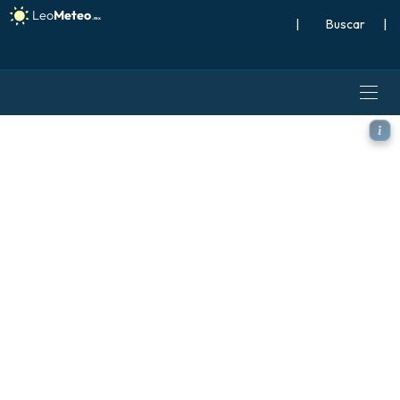
|
Buscar
|
GFS modelo - Polonia, Anom