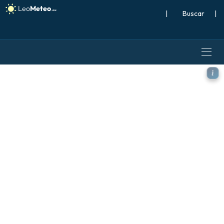
|
Buscar
|
GFS modelo - Caribe, Anoma