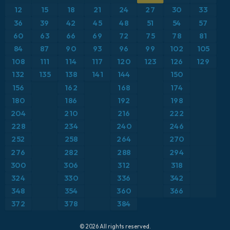
Anomalía de temperatura a 2 m
12
15
18
21
24
27
30
33
ICON Alemania 2 km
Caribe
36
39
42
45
48
51
54
57
Anomalía de temperatura a 850 hPa
60
63
66
69
72
75
78
81
Escandinavia
CAPE
84
87
90
93
96
99
102
105
108
111
114
117
120
123
126
129
España
Precipitación, nubes y presión
132
135
138
141
144
150
156
162
168
174
Estados Unidos
Presión
180
186
192
198
204
210
216
222
Europa
Profundidad de nieve
228
234
240
246
252
258
264
270
Francia
Punto de rocío a 2 m
276
282
288
294
Grecia
300
306
312
318
Ráfagas de Viento Máximas
324
330
336
342
Islandia
Ráfagas de viento
348
354
360
366
372
378
384
Italia
Temperatura a 2 m
© 2026 All rights reserved.