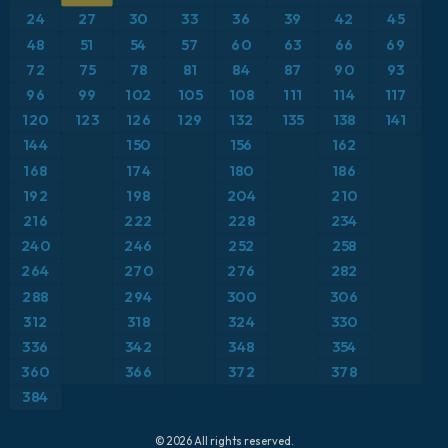
Anomalía de temperatura a 2 m
24
27
30
33
36
39
42
45
ICON Alemania 2 km
Caribe
48
51
54
57
60
63
66
69
Anomalía de temperatura a 850 hPa
72
75
78
81
84
87
90
93
Escandinavia
CAPE
96
99
102
105
108
111
114
117
120
123
126
129
132
135
138
141
España
Precipitación, nubes y presión
144
150
156
162
168
174
180
186
Estados Unidos
Presión
192
198
204
210
216
222
228
234
Europa
Profundidad de nieve
240
246
252
258
264
270
276
282
Francia
Punto de rocío a 2 m
288
294
300
306
Grecia
312
318
324
330
Ráfagas de Viento Máximas
336
342
348
354
Islandia
Ráfagas de viento
360
366
372
378
384
Italia
Temperatura a 2 m
© 2026 All rights reserved.