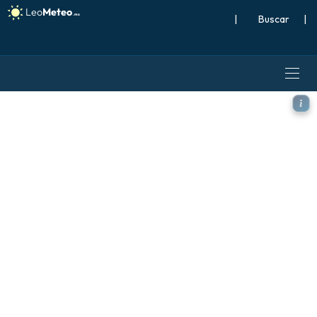
|
Buscar
|
GFS modelo - Caribe, Viento