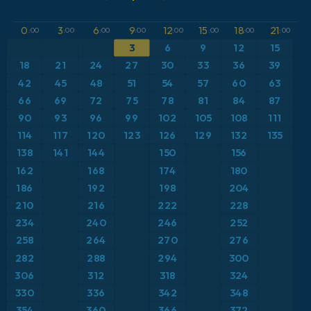
GFS
Austria
Altura geopotencial a 500 hPa
0
3
6
9
12
15
18
21
:00
:00
:00
:00
:00
:00
:00
:00
3
6
9
12
15
ICON
Brasil
Anomalía de temperatura a 2 m
18
21
24
27
30
33
36
39
ICON Alemania 2 km
Caribe
42
45
48
51
54
57
60
63
Anomalía de temperatura a 850 hPa
66
69
72
75
78
81
84
87
Escandinavia
CAPE
90
93
96
99
102
105
108
111
114
117
120
123
126
129
132
135
España
Precipitación, nubes y presión
138
141
144
150
156
162
168
174
180
Estados Unidos
Presión
186
192
198
204
210
216
222
228
Europa
Profundidad de nieve
234
240
246
252
258
264
270
276
Francia
Punto de rocío a 2 m
282
288
294
300
Grecia
306
312
318
324
Ráfagas de Viento Máximas
330
336
342
348
Islandia
Ráfagas de viento
354
360
366
372