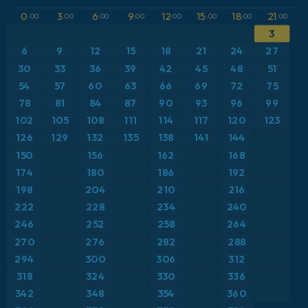
GFS
Austria
Altura geopotencial a 500 hPa
0
3
6
9
12
15
18
21
:00
:00
:00
:00
:00
:00
:00
:00
3
ICON
Brasil
Anomalía de temperatura a 2 m
6
9
12
15
18
21
24
27
ICON Alemania 2 km
Caribe
30
33
36
39
42
45
48
51
Anomalía de temperatura a 850 hPa
54
57
60
63
66
69
72
75
Escandinavia
CAPE
78
81
84
87
90
93
96
99
102
105
108
111
114
117
120
123
España
Precipitación, nubes y presión
126
129
132
135
138
141
144
150
156
162
168
Estados Unidos
Presión
174
180
186
192
198
204
210
216
Europa
Profundidad de nieve
222
228
234
240
246
252
258
264
Francia
Punto de rocío a 2 m
270
276
282
288
Grecia
294
300
306
312
Ráfagas de Viento Máximas
318
324
330
336
Islandia
Ráfagas de viento
342
348
354
360