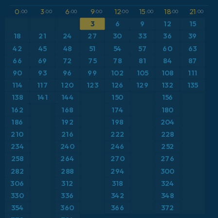
GFS
Austria
Altura geopotencial a 500 hPa
0
3
6
9
12
15
18
21
:00
:00
:00
:00
:00
:00
:00
:00
3
6
9
12
15
ICON
Brasil
Anomalía de temperatura a 2 m
18
21
24
27
30
33
36
39
ICON Alemania 2 km
Caribe
42
45
48
51
54
57
60
63
Anomalía de temperatura a 850 hPa
66
69
72
75
78
81
84
87
Escandinavia
CAPE
90
93
96
99
102
105
108
111
114
117
120
123
126
129
132
135
España
Precipitación, nubes y presión
138
141
144
150
156
162
168
174
180
Estados Unidos
Presión
186
192
198
204
210
216
222
228
Europa
Profundidad de nieve
234
240
246
252
258
264
270
276
Francia
Punto de rocío a 2 m
282
288
294
300
Grecia
306
312
318
324
Ráfagas de Viento Máximas
330
336
342
348
Islandia
Ráfagas de viento
354
360
366
372