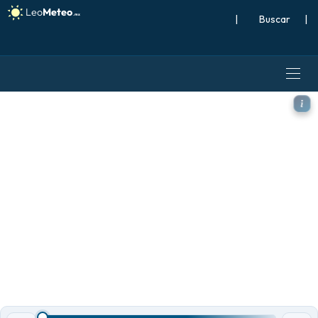
|
Buscar
|
GFS modelo - México, Altura