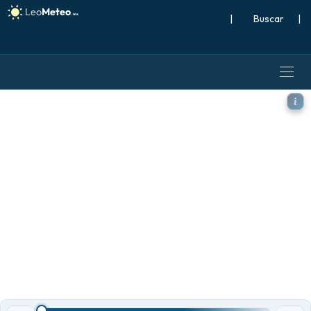
|
Buscar
|
GFS modelo - México, Anoma