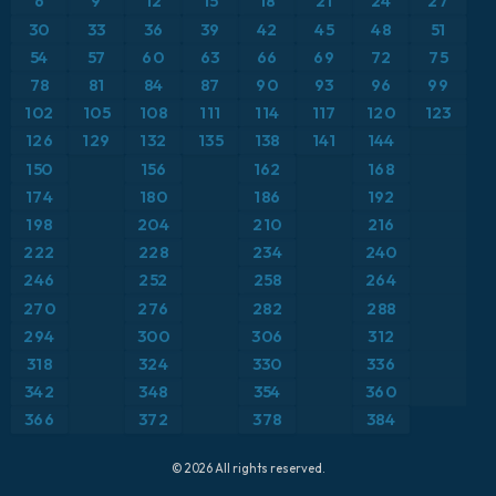
6
9
12
15
18
21
24
27
ICON Alemania 2 km
Caribe
30
33
36
39
42
45
48
51
Anomalía de temperatura a 850 hPa
54
57
60
63
66
69
72
75
Escandinavia
CAPE
78
81
84
87
90
93
96
99
102
105
108
111
114
117
120
123
España
Precipitación, nubes y presión
126
129
132
135
138
141
144
150
156
162
168
Estados Unidos
Presión
174
180
186
192
198
204
210
216
Europa
Profundidad de nieve
222
228
234
240
246
252
258
264
Francia
Punto de rocío a 2 m
270
276
282
288
Grecia
294
300
306
312
Ráfagas de Viento Máximas
318
324
330
336
Islandia
Ráfagas de viento
342
348
354
360
366
372
378
384
Italia
Temperatura a 2 m
© 2026 All rights reserved.
Japón
Temperatura a 500 hPa