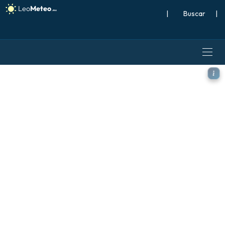
|
Buscar
|
GFS modelo - España, Anoma