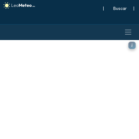
|
Buscar
|
GFS modelo - España, Acumu