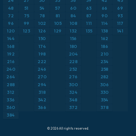
24
27
30
33
36
39
42
45
ICON Alemania 2 km
Caribe
48
51
54
57
60
63
66
69
Anomalía de temperatura a 850 hPa
72
75
78
81
84
87
90
93
Escandinavia
CAPE
96
99
102
105
108
111
114
117
120
123
126
129
132
135
138
141
España
Precipitación, nubes y presión
144
150
156
162
168
174
180
186
Estados Unidos
Presión
192
198
204
210
216
222
228
234
Europa
Profundidad de nieve
240
246
252
258
264
270
276
282
Francia
Punto de rocío a 2 m
288
294
300
306
Grecia
312
318
324
330
Ráfagas de Viento Máximas
336
342
348
354
Islandia
Ráfagas de viento
360
366
372
378
384
Italia
Temperatura a 2 m
© 2026 All rights reserved.
Japón
Temperatura a 500 hPa