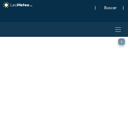
|
Buscar
|
GFS modelo - España, Temp