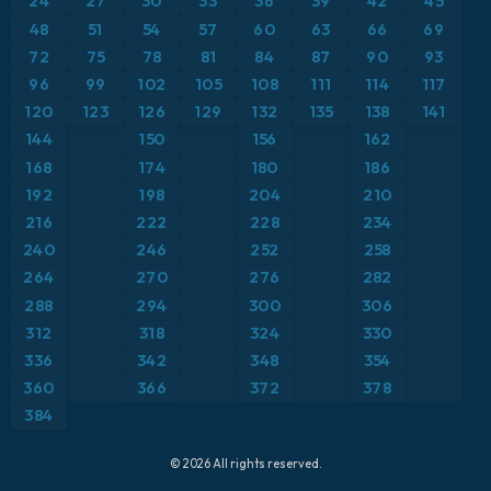
24
27
30
33
36
39
42
45
ICON Alemania 2 km
Caribe
48
51
54
57
60
63
66
69
Anomalía de temperatura a 850 hPa
72
75
78
81
84
87
90
93
Escandinavia
CAPE
96
99
102
105
108
111
114
117
120
123
126
129
132
135
138
141
España
Precipitación, nubes y presión
144
150
156
162
168
174
180
186
Estados Unidos
Presión
192
198
204
210
216
222
228
234
Europa
Profundidad de nieve
240
246
252
258
264
270
276
282
Francia
Punto de rocío a 2 m
288
294
300
306
Grecia
312
318
324
330
Ráfagas de Viento Máximas
336
342
348
354
Islandia
Ráfagas de viento
360
366
372
378
384
Italia
Temperatura a 2 m
© 2026 All rights reserved.
Japón
Temperatura a 500 hPa