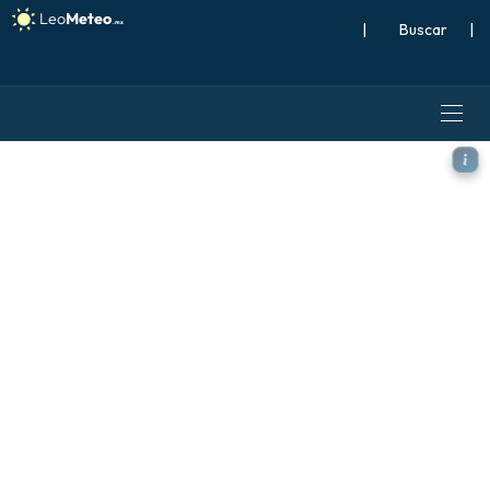
|
Buscar
|
GFS modelo - España, Anom