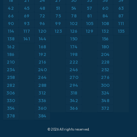
18
21
24
27
30
33
36
39
ICON Alemania 2 km
Caribe
42
45
48
51
54
57
60
63
Anomalía de temperatura a 850 hPa
66
69
72
75
78
81
84
87
Escandinavia
CAPE
90
93
96
99
102
105
108
111
114
117
120
123
126
129
132
135
España
Precipitación, nubes y presión
138
141
144
150
156
162
168
174
180
Estados Unidos
Presión
186
192
198
204
210
216
222
228
Europa
Profundidad de nieve
234
240
246
252
258
264
270
276
Francia
Punto de rocío a 2 m
282
288
294
300
Grecia
306
312
318
324
Ráfagas de Viento Máximas
330
336
342
348
Islandia
Ráfagas de viento
354
360
366
372
378
384
Italia
Temperatura a 2 m
© 2026 All rights reserved.
Japón
Temperatura a 500 hPa