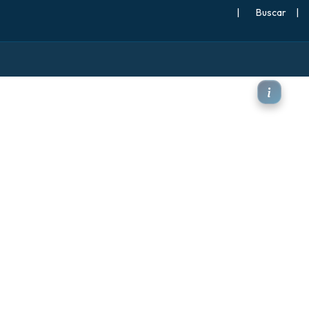
|
Buscar
|
hPa