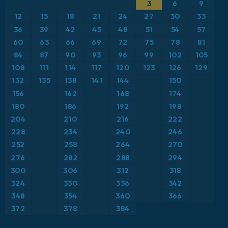
3
6
9
ICON
Brasil
Anomalía de temperatura a 2 m
12
15
18
21
24
27
30
33
ICON Alemania 2 km
Caribe
36
39
42
45
48
51
54
57
Anomalía de temperatura a 850 hPa
60
63
66
69
72
75
78
81
Escandinavia
CAPE
84
87
90
93
96
99
102
105
108
111
114
117
120
123
126
129
España
Precipitación, nubes y presión
132
135
138
141
144
150
156
162
168
174
Estados Unidos
Presión
180
186
192
198
204
210
216
222
Europa
Profundidad de nieve
228
234
240
246
252
258
264
270
Francia
Punto de rocío a 2 m
276
282
288
294
Grecia
300
306
312
318
Ráfagas de Viento Máximas
324
330
336
342
Islandia
Ráfagas de viento
348
354
360
366
372
378
384
Italia
Temperatura a 2 m