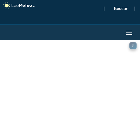
|
Buscar
|
GFS modelo - Polonia, Profu