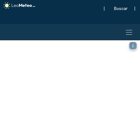
|
Buscar
|
GFS modelo - Escandinavia,