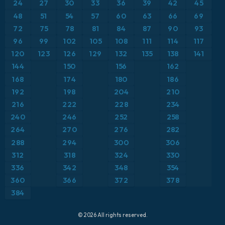
24
27
30
33
36
39
42
45
ICON Alemania 2 km
Caribe
48
51
54
57
60
63
66
69
Anomalía de temperatura a 850 hPa
72
75
78
81
84
87
90
93
Escandinavia
CAPE
96
99
102
105
108
111
114
117
120
123
126
129
132
135
138
141
España
Precipitación, nubes y presión
144
150
156
162
168
174
180
186
Estados Unidos
Presión
192
198
204
210
216
222
228
234
Europa
Profundidad de nieve
240
246
252
258
264
270
276
282
Francia
Punto de rocío a 2 m
288
294
300
306
Grecia
312
318
324
330
Ráfagas de Viento Máximas
336
342
348
354
Islandia
Ráfagas de viento
360
366
372
378
384
Italia
Temperatura a 2 m
© 2026 All rights reserved.
Japón
Temperatura a 500 hPa