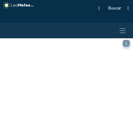
|
Buscar
|
GFS modelo - Escandinavia,