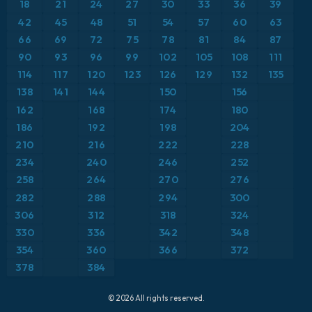
18
21
24
27
30
33
36
39
ICON Alemania 2 km
Caribe
42
45
48
51
54
57
60
63
Anomalía de temperatura a 850 hPa
66
69
72
75
78
81
84
87
Escandinavia
CAPE
90
93
96
99
102
105
108
111
114
117
120
123
126
129
132
135
España
Precipitación, nubes y presión
138
141
144
150
156
162
168
174
180
Estados Unidos
Presión
186
192
198
204
210
216
222
228
Europa
Profundidad de nieve
234
240
246
252
258
264
270
276
Francia
Punto de rocío a 2 m
282
288
294
300
Grecia
306
312
318
324
Ráfagas de Viento Máximas
330
336
342
348
Islandia
Ráfagas de viento
354
360
366
372
378
384
Italia
Temperatura a 2 m
© 2026 All rights reserved.
Japón
Temperatura a 500 hPa