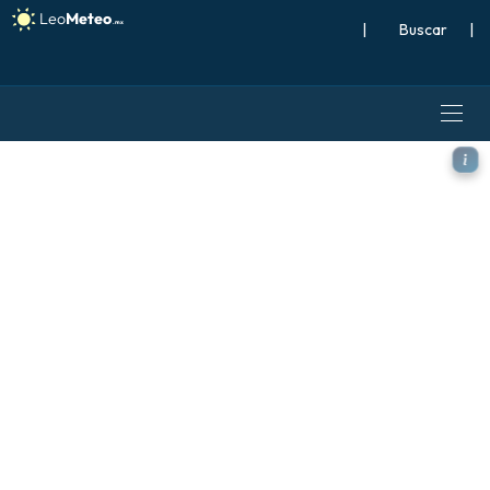
|
Buscar
|
ECMWF IFS 0.25° modelo - E