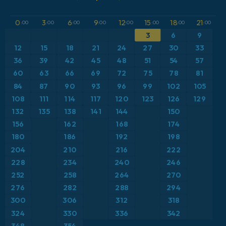
GFS
Austria
Altura geopotencial a 500 hPa
0
3
6
9
12
15
18
21
:00
:00
:00
:00
:00
:00
:00
:00
ICON
3
6
9
Brasil
Anomalía de temperatura a 2 m
12
15
18
21
24
27
30
33
ICON Alemania 2 km
Caribe
36
39
42
45
48
51
54
57
Anomalía de temperatura a 850 hPa
60
63
66
69
72
75
78
81
Escandinavia
CAPE
84
87
90
93
96
99
102
105
108
111
114
117
120
123
126
129
España
Presión
132
135
138
141
144
150
156
162
168
174
Estados Unidos
Profundidad de nieve
180
186
192
198
204
210
216
222
Europa
Punto de rocío a 2 m
228
234
240
246
252
258
264
270
Francia
Ráfagas de Viento Máximas
276
282
288
294
Grecia
300
306
312
318
Ráfagas de viento
324
330
336
342
Islandia
Temperatura a 2 m
348
354