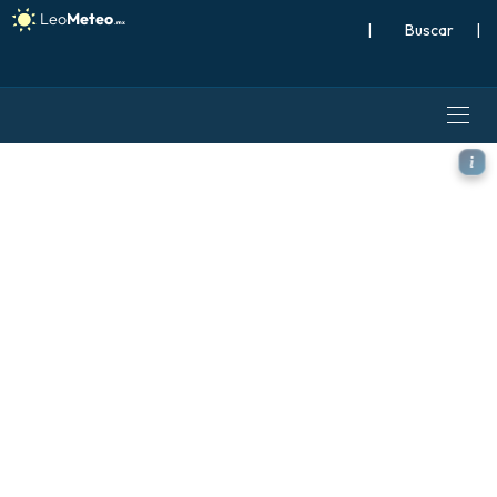
|
Buscar
|
ECMWF IFS 0.25° modelo - F