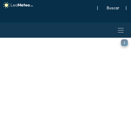
|
Buscar
|
ECMWF IFS 0.25° modelo - F