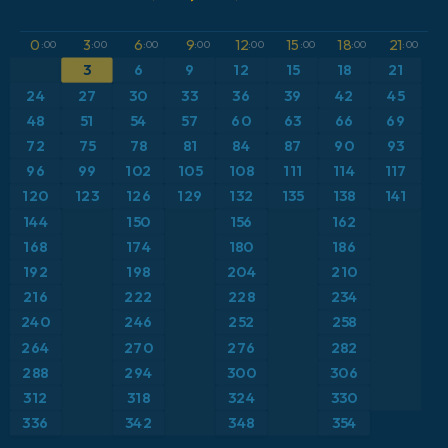
GFS
Austria
Altura geopotencial a 500 hPa
0
3
6
9
12
15
18
21
:00
:00
:00
:00
:00
:00
:00
:00
ICON
3
6
9
12
15
18
21
Brasil
Anomalía de temperatura a 2 m
24
27
30
33
36
39
42
45
ICON Alemania 2 km
Caribe
48
51
54
57
60
63
66
69
Anomalía de temperatura a 850 hPa
72
75
78
81
84
87
90
93
Escandinavia
CAPE
96
99
102
105
108
111
114
117
120
123
126
129
132
135
138
141
España
Presión
144
150
156
162
168
174
180
186
Estados Unidos
Profundidad de nieve
192
198
204
210
216
222
228
234
Europa
Punto de rocío a 2 m
240
246
252
258
264
270
276
282
Francia
Ráfagas de Viento Máximas
288
294
300
306
Grecia
Ráfagas de viento
312
318
324
330
336
342
348
354
Islandia
Temperatura a 2 m