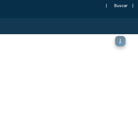
|
Buscar
|
pitación