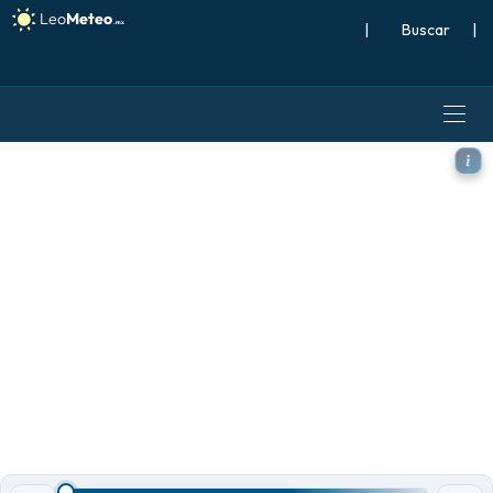
|
Buscar
|
ECMWF IFS 0.25° modelo - Su