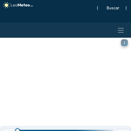
|
Buscar
|
ECMWF IFS 0.25° modelo - S