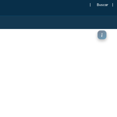
|
Buscar
|
 temperatura a 850 hPa