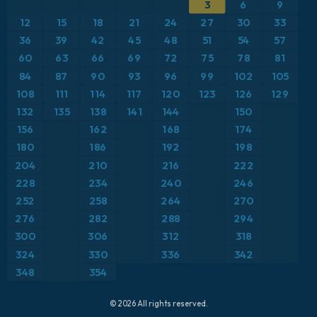
ICON
3
6
9
Brasil
Anomalía de temperatura a 2 m
12
15
18
21
24
27
30
33
ICON Alemania 2 km
Caribe
36
39
42
45
48
51
54
57
Anomalía de temperatura a 850 hPa
60
63
66
69
72
75
78
81
Escandinavia
CAPE
84
87
90
93
96
99
102
105
108
111
114
117
120
123
126
129
España
Presión
132
135
138
141
144
150
156
162
168
174
Estados Unidos
Profundidad de nieve
180
186
192
198
204
210
216
222
Europa
Punto de rocío a 2 m
228
234
240
246
252
258
264
270
Francia
Ráfagas de Viento Máximas
276
282
288
294
Grecia
300
306
312
318
Ráfagas de viento
324
330
336
342
Islandia
Temperatura a 2 m
348
354
Italia
Temperatura a 500 hPa
© 2026 All rights reserved.