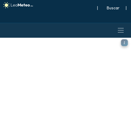
|
Buscar
|
ECMWF IFS 0.25° modelo - No