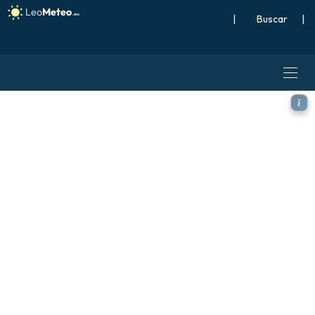
|
Buscar
|
ECMWF IFS 0.25° modelo - N