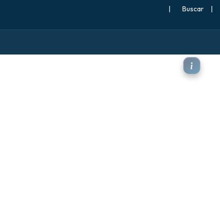
|
Buscar
|
a (corriente en chorro)