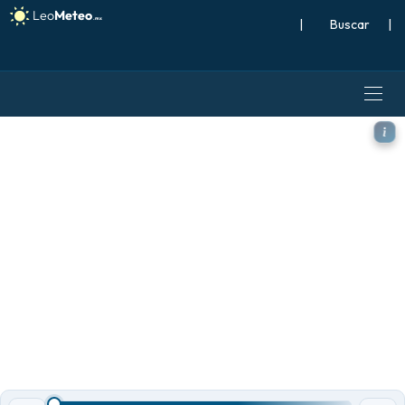
|
Buscar
|
ECMWF IFS 0.25° modelo - S