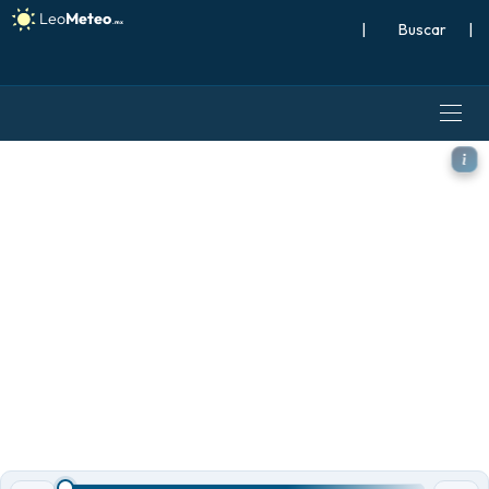
|
Buscar
|
ECMWF IFS 0.25° modelo - 