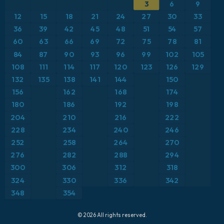
ICON
3
6
9
Brasil
Anomalía de temperatura a 2 m
12
15
18
21
24
27
30
33
ICON Alemania 2 km
Caribe
36
39
42
45
48
51
54
57
Anomalía de temperatura a 850 hPa
60
63
66
69
72
75
78
81
Escandinavia
CAPE
84
87
90
93
96
99
102
105
108
111
114
117
120
123
126
129
España
Presión
132
135
138
141
144
150
156
162
168
174
Estados Unidos
Profundidad de nieve
180
186
192
198
204
210
216
222
Europa
Punto de rocío a 2 m
228
234
240
246
252
258
264
270
Francia
Ráfagas de Viento Máximas
276
282
288
294
Grecia
300
306
312
318
Ráfagas de viento
324
330
336
342
Islandia
Temperatura a 2 m
348
354
Italia
Temperatura a 500 hPa
© 2026 All rights reserved.