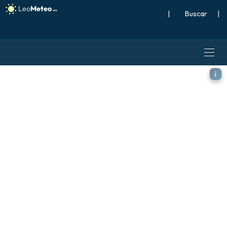
|
Buscar
|
ECMWF IFS 0.25° modelo - 