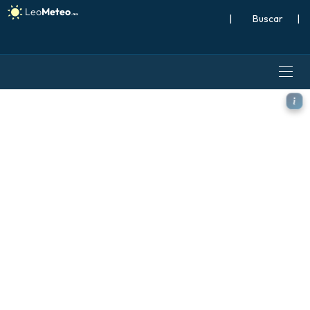
|
Buscar
|
ECMWF IFS 0.25° modelo - P