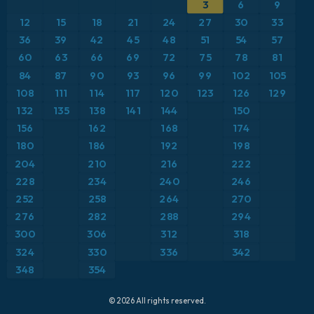
ICON
3
6
9
Brasil
Anomalía de temperatura a 2 m
12
15
18
21
24
27
30
33
ICON Alemania 2 km
Caribe
36
39
42
45
48
51
54
57
Anomalía de temperatura a 850 hPa
60
63
66
69
72
75
78
81
Escandinavia
CAPE
84
87
90
93
96
99
102
105
108
111
114
117
120
123
126
129
España
Presión
132
135
138
141
144
150
156
162
168
174
Estados Unidos
Profundidad de nieve
180
186
192
198
204
210
216
222
Europa
Punto de rocío a 2 m
228
234
240
246
252
258
264
270
Francia
Ráfagas de Viento Máximas
276
282
288
294
Grecia
300
306
312
318
Ráfagas de viento
324
330
336
342
Islandia
Temperatura a 2 m
348
354
Italia
Temperatura a 500 hPa
© 2026 All rights reserved.