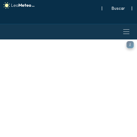
|
Buscar
|
ECMWF IFS 0.25° modelo - I