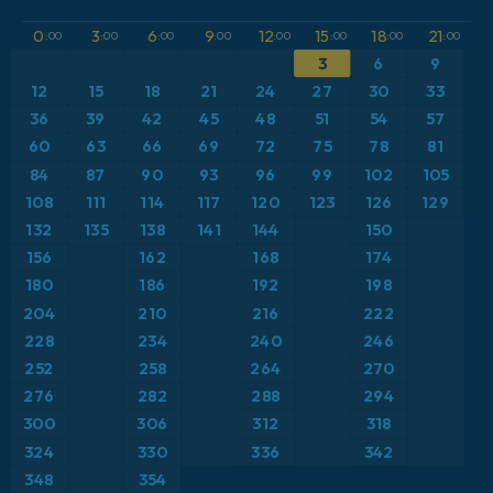
GFS
Austria
Altura geopotencial a 500 hPa
0
3
6
9
12
15
18
21
:00
:00
:00
:00
:00
:00
:00
:00
ICON
3
6
9
Brasil
Anomalía de temperatura a 2 m
12
15
18
21
24
27
30
33
ICON Alemania 2 km
Caribe
36
39
42
45
48
51
54
57
Anomalía de temperatura a 850 hPa
60
63
66
69
72
75
78
81
Escandinavia
CAPE
84
87
90
93
96
99
102
105
108
111
114
117
120
123
126
129
España
Presión
132
135
138
141
144
150
156
162
168
174
Estados Unidos
Profundidad de nieve
180
186
192
198
204
210
216
222
Europa
Punto de rocío a 2 m
228
234
240
246
252
258
264
270
Francia
Ráfagas de Viento Máximas
276
282
288
294
Grecia
300
306
312
318
Ráfagas de viento
324
330
336
342
Islandia
Temperatura a 2 m
348
354