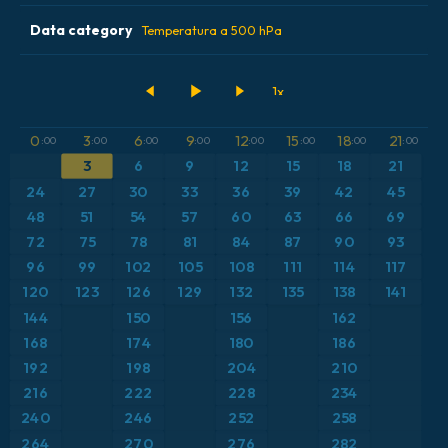
2026-08-07 00 UTC
ECMWF AIFS 0.25° [IA]
Data category
Alemania
Temperatura a 500 hPa
2026-08-07 12 UTC
ECMWF IFS 0.25°
Argentina
Acumulación de precipitación
GFS
Austria
Altura geopotencial a 500 hPa
0
3
6
9
12
15
18
21
:00
:00
:00
:00
:00
:00
:00
:00
ICON
3
6
9
12
15
18
21
Brasil
Anomalía de temperatura a 2 m
24
27
30
33
36
39
42
45
ICON Alemania 2 km
Caribe
48
51
54
57
60
63
66
69
Anomalía de temperatura a 850 hPa
72
75
78
81
84
87
90
93
Escandinavia
CAPE
96
99
102
105
108
111
114
117
120
123
126
129
132
135
138
141
España
Presión
144
150
156
162
168
174
180
186
Estados Unidos
Profundidad de nieve
192
198
204
210
216
222
228
234
Europa
Punto de rocío a 2 m
240
246
252
258
264
270
276
282
Francia
Ráfagas de Viento Máximas