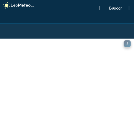
|
Buscar
|
ECMWF IFS 0.25° modelo - I